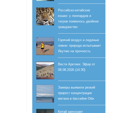
Российско-китайские
кошки: у леопардов и
тигров появилось двойное
гражданство
Горячий воздух и ледяные
ливни: природа испытывает
Якутию на прочность
Вести Арктики. Эфир от
08.08.2026 (14:30)
Замеры выявили резкий
прирост концентрации
метана в бассейне Оби
Китай запускает