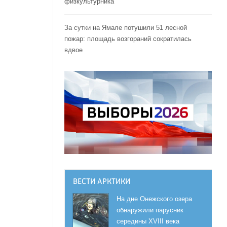
физкультурника
За сутки на Ямале потушили 51 лесной
пожар: площадь возгораний сократилась
вдвое
ВЕСТИ АРКТИКИ
На дне Онежского озера
обнаружили парусник
середины XVIII века