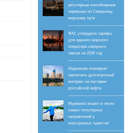
регулярные контейнерные
перевозки по Северному
морскому пути
ФАС утвердила тарифы
для единого морского
оператора северного
завоза на 2026 год
Индонезия планирует
заключить долгосрочный
контракт на поставки
российской нефти
Мурманск вошел в число
самых популярных
направлений у
иностранных туристов