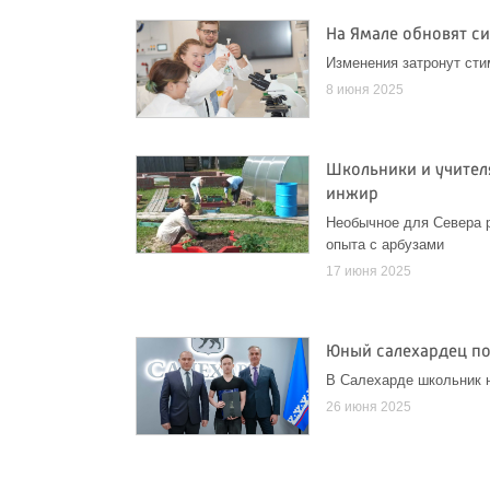
На Ямале обновят си
Изменения затронут ст
8 июня 2025
Школьники и учител
инжир
Необычное для Севера 
опыта с арбузами
17 июня 2025
Юный салехардец по
В Салехарде школьник н
26 июня 2025