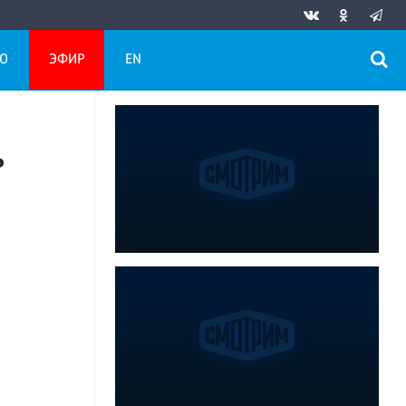
О
ЭФИР
EN
ь