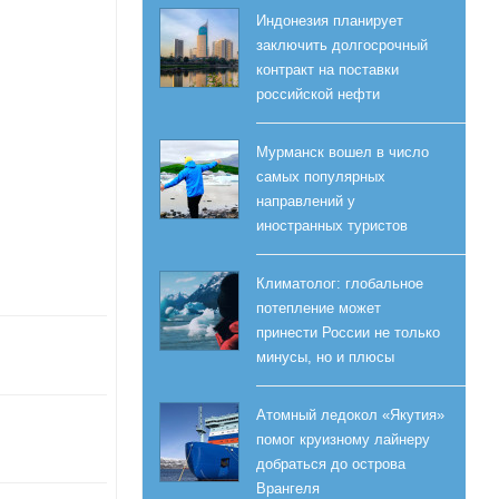
Индонезия планирует
заключить долгосрочный
контракт на поставки
российской нефти
Мурманск вошел в число
самых популярных
направлений у
иностранных туристов
Климатолог: глобальное
потепление может
принести России не только
минусы, но и плюсы
Атомный ледокол «Якутия»
помог круизному лайнеру
добраться до острова
Врангеля