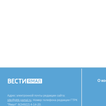
О к
Адрес электронной почты редакции сайта:
site@gtrk-yamal.ru
. Номер телефона редакции ГТРК
"Ямал": 8(34922) 4-14-20.