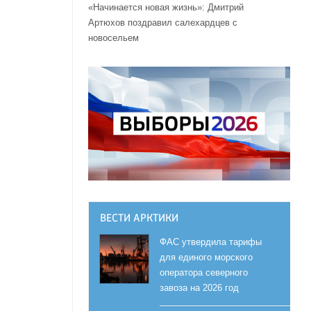
«Начинается новая жизнь»: Дмитрий
Артюхов поздравил салехардцев с
новосельем
ВЕСТИ АРКТИКИ
ФАС утвердила тарифы
для единого морского
оператора северного
завоза на 2026 год