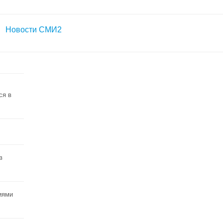
Новости СМИ2
ся в
в
иями