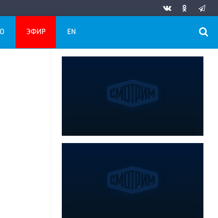
О
ЭФИР
EN