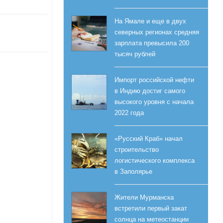
На Ямале и еще в двух
северных регионах средняя
зарплата превысила 200
тысяч рублей
Импорт российской нефти
в Индию достиг самого
высокого уровня с начала
2022 года
«Русский Краб» начал
строительство
логистического комплекса
в Заполярье
Жители Мурманска
встретили первый закат
солнца на метеостанции