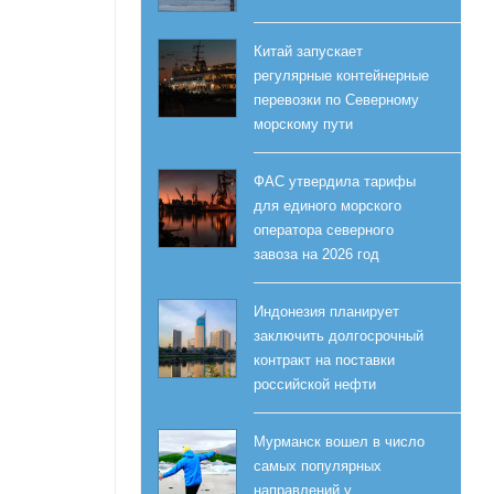
Китай запускает
регулярные контейнерные
перевозки по Северному
морскому пути
ФАС утвердила тарифы
для единого морского
оператора северного
завоза на 2026 год
Индонезия планирует
заключить долгосрочный
контракт на поставки
российской нефти
Мурманск вошел в число
самых популярных
направлений у