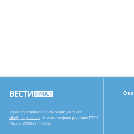
О к
Адрес электронной почты редакции сайта:
site@gtrk-yamal.ru
. Номер телефона редакции ГТРК
"Ямал": 8(34922) 4-14-20.