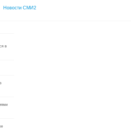
Новости СМИ2
ся в
в
иями
ке