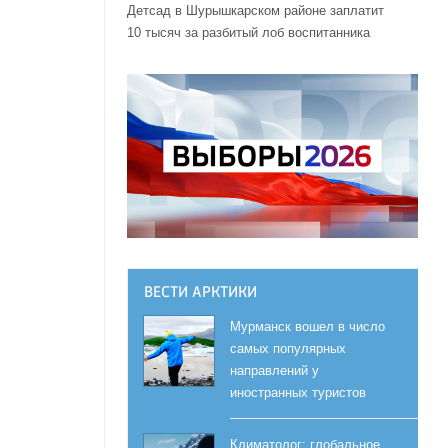
Детсад в Шурышкарском районе заплатит
10 тысяч за разбитый лоб воспитанника
ВЕСТИ АРКТИКИ
Мурманск вошел в число
самых популярных
направлений у
иностранных туристов
Климатолог: глобальное