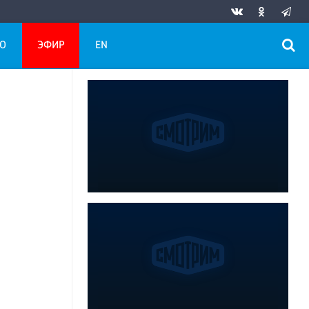
О
ЭФИР
EN