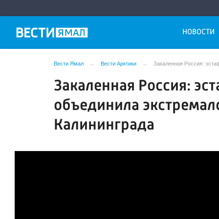
НОВОСТИ
Вести Ямал
Вести Арктики
Закаленная Россия: эста
Закаленная Россия: эс
объединила экстремало
Калининграда