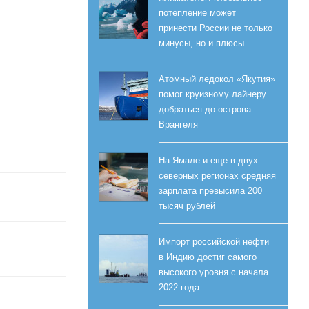
потепление может
принести России не только
минусы, но и плюсы
Атомный ледокол «Якутия»
помог круизному лайнеру
добраться до острова
Врангеля
На Ямале и еще в двух
северных регионах средняя
зарплата превысила 200
тысяч рублей
Импорт российской нефти
в Индию достиг самого
высокого уровня с начала
2022 года