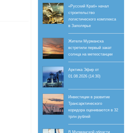
«Русский Краб» начал
строительство
логистического комплекса
в Заполярье
Жители Мурманска
встретили первый закат
солнца на метеостанции
Арктика Эфир от
01.08.2026 (14:30)
Инвестиции в развитие
Трансарктического
коридора оцениваются в 32
трлн рублей
В Мурманской области