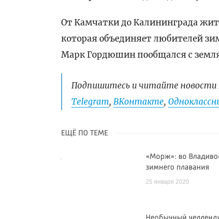
От Камчатки до Калининграда жит
которая объединяет любителей зи
Марк Гордюшин пообщался с земля
Подпишитесь и читайте новости 
Telegram
,
ВКонтакте
,
Одноклассни
ЕЩЁ ПО ТЕМЕ
«Морж»: во Владиво
зимнего плавания
25 января 2020
Необычный челлендж