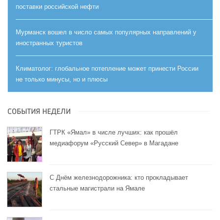
поставки российской нефти
Мурманск вошел в число самых популярных направлений у
иностранных туристов
Климатолог: глобальное потепление может принести России
не только минусы, но и плюсы
СОБЫТИЯ НЕДЕЛИ
ГТРК «Ямал» в числе лучших: как прошёл
медиафорум «Русский Север» в Магадане
С Днём железнодорожника: кто прокладывает
стальные магистрали на Ямале