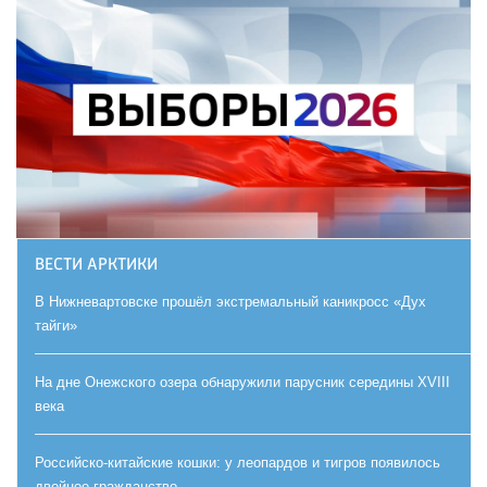
ВЕСТИ АРКТИКИ
В Нижневартовске прошёл экстремальный каникросс «Дух
тайги»
На дне Онежского озера обнаружили парусник середины XVIII
века
Российско-китайские кошки: у леопардов и тигров появилось
двойное гражданство