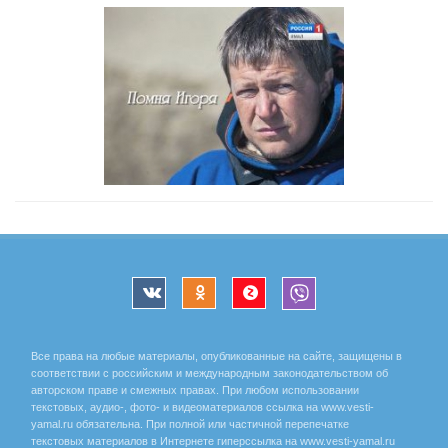
Все права на любые материалы, опубликованные на сайте, защищены в
соответствии с российским и международным законодательством об
авторском праве и смежных правах. При любом использовании
текстовых, аудио-, фото- и видеоматериалов ссылка на www.vesti-
yamal.ru обязательна. При полной или частичной перепечатке
текстовых материалов в Интернете гиперссылка на www.vesti-yamal.ru