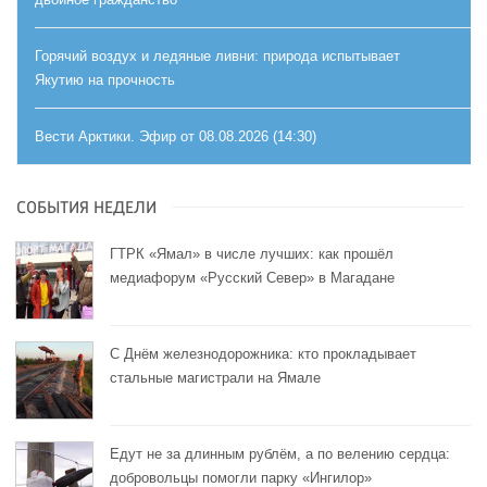
Горячий воздух и ледяные ливни: природа испытывает
Якутию на прочность
Вести Арктики. Эфир от 08.08.2026 (14:30)
СОБЫТИЯ НЕДЕЛИ
ГТРК «Ямал» в числе лучших: как прошёл
медиафорум «Русский Север» в Магадане
С Днём железнодорожника: кто прокладывает
стальные магистрали на Ямале
Едут не за длинным рублём, а по велению сердца:
добровольцы помогли парку «Ингилор»