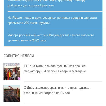
Атомный ледокол «Якутия» помог круизному лайнеру
добраться до острова Врангеля
На Ямале и еще в двух северных регионах средняя зарплата
превысила 200 тысяч рублей
Импорт российской нефти в Индию достиг самого высокого
уровня с начала 2022 года
СОБЫТИЯ НЕДЕЛИ
ГТРК «Ямал» в числе лучших: как прошёл
медиафорум «Русский Север» в Магадане
С Днём железнодорожника: кто прокладывает
стальные магистрали на Ямале