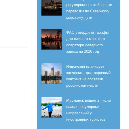
регулярные контейнерные
перевозки по Северному
морскому пути
ФАС утвердила тарифы
для единого морского
оператора северного
завоза на 2026 год
Индонезия планирует
заключить долгосрочный
контракт на поставки
российской нефти
Мурманск вошел в число
самых популярных
направлений у
иностранных туристов