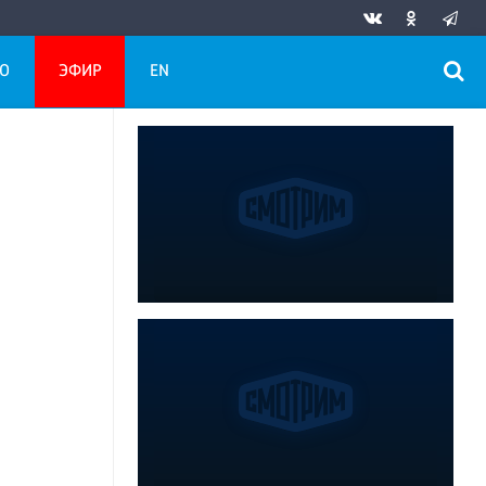
О
ЭФИР
EN