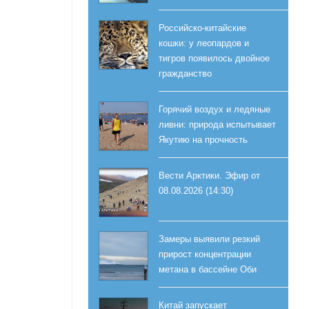
Российско-китайские
кошки: у леопардов и
тигров появилось двойное
гражданство
Горячий воздух и ледяные
ливни: природа испытывает
Якутию на прочность
Вести Арктики. Эфир от
08.08.2026 (14:30)
Замеры выявили резкий
прирост концентрации
метана в бассейне Оби
Китай запускает