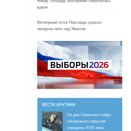
пожар: площадь возгораний сократилась
вдвое
Метеорный поток Персеиды украсит
звездное небо над Ямалом
ВЕСТИ АРКТИКИ
На дне Онежского озера
обнаружили парусник
середины XVIII века