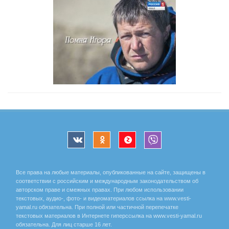
Все права на любые материалы, опубликованные на сайте, защищены в
соответствии с российским и международным законодательством об
авторском праве и смежных правах. При любом использовании
текстовых, аудио-, фото- и видеоматериалов ссылка на www.vesti-
yamal.ru обязательна. При полной или частичной перепечатке
текстовых материалов в Интернете гиперссылка на www.vesti-yamal.ru
обязательна. Для лиц старше 16 лет.