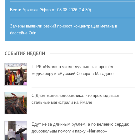
Вести Арктики. Эфир от 08.08.2026 (14:30)
Замеры выявили резкий прирост концентрации метана в
бассейне Оби
СОБЫТИЯ НЕДЕЛИ
ГТРК «Ямал» в числе лучших: как прошёл
медиафорум «Русский Север» в Магадане
С Днём железнодорожника: кто прокладывает
стальные магистрали на Ямале
Едут не за длинным рублём, а по велению сердца:
добровольцы помогли парку «Ингилор»