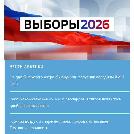
ВЕСТИ АРКТИКИ
На дне Онежского озера обнаружили парусник середины XVIII
века
Российско-китайские кошки: у леопардов и тигров появилось
двойное гражданство
Горячий воздух и ледяные ливни: природа испытывает
Якутию на прочность