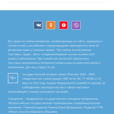
Все права на любые материалы, опубликованные на сайте, защищены в
соответствии с российским и международным законодательством об
авторском праве и смежных правах. При любом использовании
текстовых, аудио-, фото- и видеоматериалов ссылка на www.vesti-
yamal.ru обязательна. При полной или частичной перепечатке
текстовых материалов в Интернете гиперссылка на www.vesti-yamal.ru
обязательна. Для лиц старше 16 лет.
Государственный интернет-канал «Россия» 2001 - 2026.
16+
Свидетельство о регистрации СМИ Эл № ФС 77-59166 от 22
августа 2014 года, выдано Федеральной службой по надзору за
соблюдением законодательства в сфере массовых
коммуникаций и охране культурного наследия.
Учредитель – Федеральное государственное унитарное предприятие
«Всероссийская государственная телевизионная и радиовещательная
компания». Главный редактор Панина Елена Валерьевна. Редактор ГТРК
«Ямал» Анохина Маргарита Юрьевна.