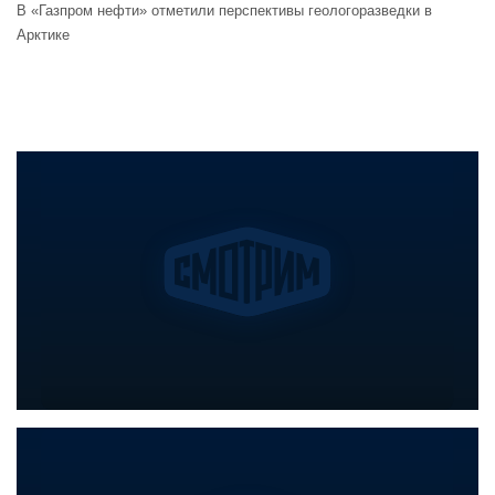
В «Газпром нефти» отметили перспективы геологоразведки в
Арктике