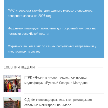
ФАС утвердила тарифы для единого морского оператора
северного завоза на 2026 год
Индонезия планирует заключить долгосрочный контракт на
поставки российской нефти
Мурманск вошел в число самых популярных направлений у
иностранных туристов
СОБЫТИЯ НЕДЕЛИ
ГТРК «Ямал» в числе лучших: как прошёл
медиафорум «Русский Север» в Магадане
С Днём железнодорожника: кто прокладывает
стальные магистрали на Ямале