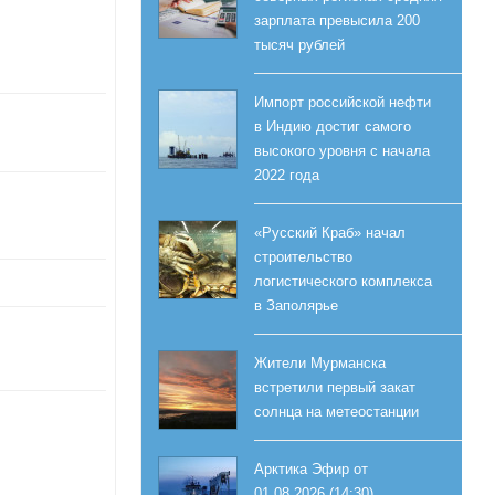
зарплата превысила 200
тысяч рублей
Импорт российской нефти
в Индию достиг самого
высокого уровня с начала
2022 года
«Русский Краб» начал
строительство
логистического комплекса
в Заполярье
Жители Мурманска
встретили первый закат
солнца на метеостанции
Арктика Эфир от
01.08.2026 (14:30)