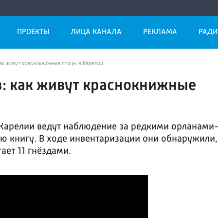
ПРОЕКТЫ
ЛИЦА КАНАЛА
РЕКЛАМА
РАДИ
ак живут краснокнижные птицы в Карелии
: как живут краснокнижные
 Карелии ведут наблюдение за редкими орланами
ю книгу. В ходе инвентаризации они обнаружили,
ает 11 гнёздами.