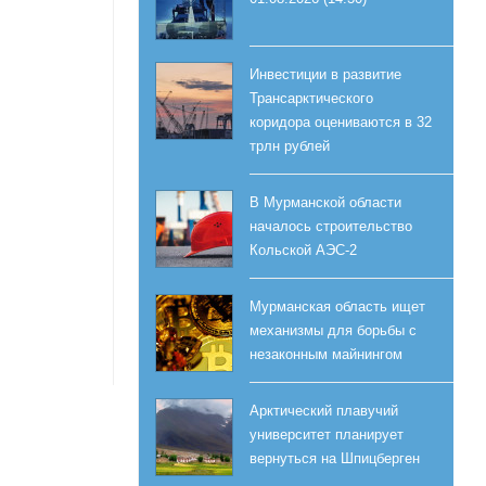
Инвестиции в развитие
Трансарктического
коридора оцениваются в 32
трлн рублей
В Мурманской области
началось строительство
Кольской АЭС-2
Мурманская область ищет
механизмы для борьбы с
незаконным майнингом
Арктический плавучий
университет планирует
вернуться на Шпицберген