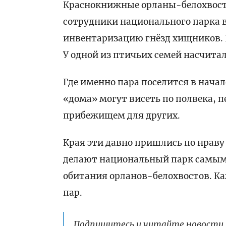
Краснокнижные орланы-белохвост
сотрудники национального парка 
инвентаризацию гнёзд хищников. И
У одной из птичьих семей насчита
Где именно пара поселится в начал
«дома» могут висеть по полвека, п
прибежищем для других.
Края эти давно пришлись по нраву
делают национальный парк самым
обитания орланов-белохвостов. К
пар.
Подпишитесь и читайте новости 