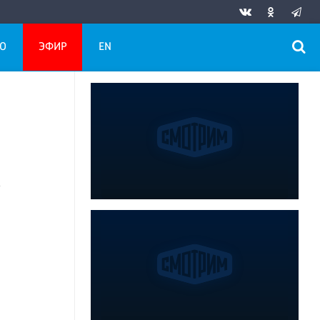
О
ЭФИР
EN
-