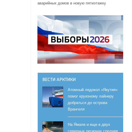
аварийных домов в новую пятиэтажку
.
ВЕСТИ АРКТИКИ
Атомный ледокол «Якутия»
помог круизному лайнеру
добраться до острова
Врангеля
На Ямале и еще в двух
северных регионах средняя