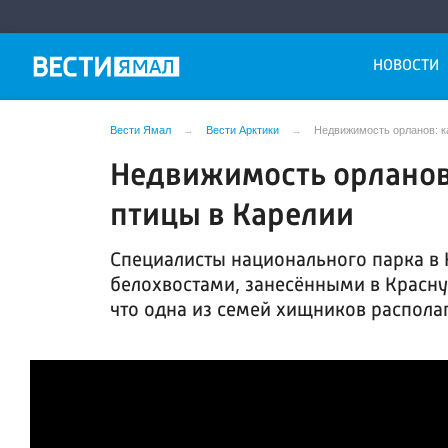
НОВОСТИ
Вести Ямал
Вести Арктики
Недвижимость орланов: к
Недвижимость орланов
птицы в Карелии
Специалисты национального парка в
белохвостами, занесёнными в Красну
что одна из семей хищников располаг