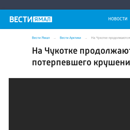
НОВОСТИ
Вести Ямал
Вести Арктики
На Чукотке продолжаются
На Чукотке продолжают
потерпевшего крушени