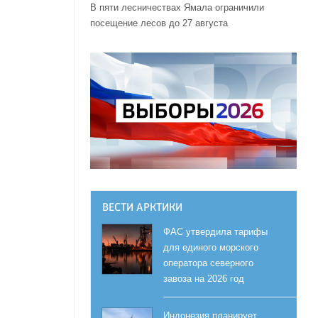
В пяти лесничествах Ямала ограничили
посещение лесов до 27 августа
ВЕСТИ АРКТИКИ
ФАС утвердила тарифы
для единого морского
оператора северного
завоза на 2026 год
Индонезия планирует