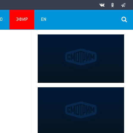
О
ЭФИР
EN