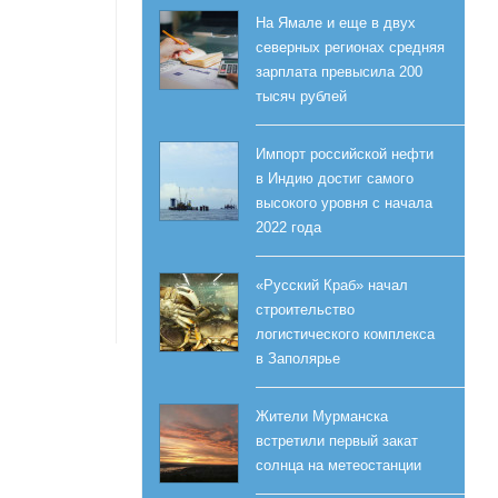
На Ямале и еще в двух
северных регионах средняя
зарплата превысила 200
тысяч рублей
Импорт российской нефти
в Индию достиг самого
высокого уровня с начала
2022 года
«Русский Краб» начал
строительство
логистического комплекса
в Заполярье
Жители Мурманска
встретили первый закат
солнца на метеостанции