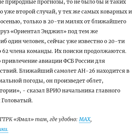
ые природные прогнозы, то не было бы и таких
о уже второй случай, у тех же самых коварных и
, осенью, только в 20-ти милях от ближайшего
огруз «Ориентал Энджил» под тем же
б один человек, сейчас уже известно о 20-ти
го 62 члена команды. Их поиски продолжаются.
 привлечение авиации ФСБ России для
ствий. Ближайший самолет АН-26 находится в
альной погоды, он произведет облет,
ории», - сказал ВРИО начальника главного
 Головатый.
ГТРК «Ямал» там, где удобно:
МАХ
,
ки.