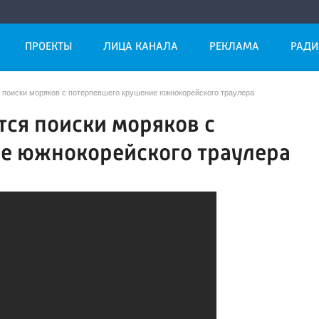
ПРОЕКТЫ
ЛИЦА КАНАЛА
РЕКЛАМА
РАДИ
 поиски моряков с потерпевшего крушение южнокорейского траулера
ся поиски моряков с
е южнокорейского траулера