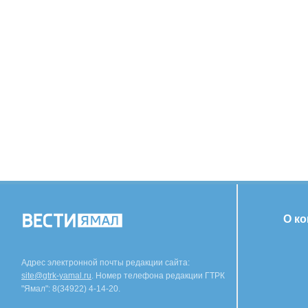
О к
Адрес электронной почты редакции сайта:
site@gtrk-yamal.ru
. Номер телефона редакции ГТРК
"Ямал": 8(34922) 4-14-20.