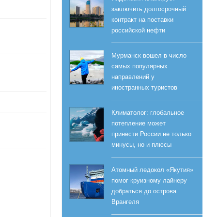
заключить долгосрочный
контракт на поставки
российской нефти
Мурманск вошел в число
самых популярных
направлений у
иностранных туристов
Климатолог: глобальное
потепление может
принести России не только
минусы, но и плюсы
Атомный ледокол «Якутия»
помог круизному лайнеру
добраться до острова
Врангеля