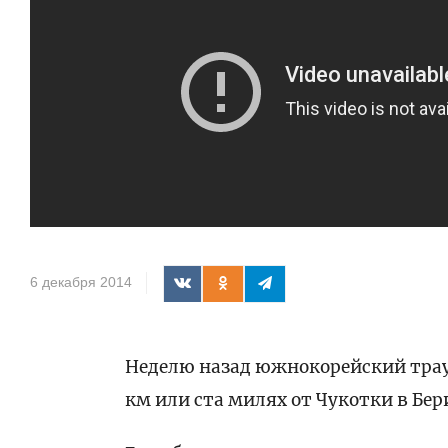
6 декабря 2014
Неделю назад южнокорейский траул
км или ста милях от Чукотки в Бе