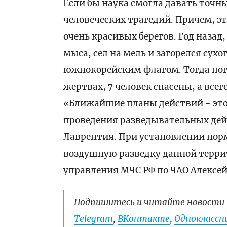
Если бы наука смогла давать точн
человеческих трагедий. Причем, эт
очень красивых берегов. Год назад
мыса, сел на мель и загорелся сух
южнокорейским флагом. Тогда поги
жертвах, 7 человек спасены, а все
«Ближайшие планы действий - это
проведения разведывательных дей
Лаврентия. При установлении норм
воздушную разведку данной террит
управления МЧС РФ по ЧАО Алексей
Подпишитесь и читайте новости 
Telegram
,
ВКонтакте
,
Одноклассни