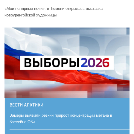
«Мои полярные ночи»: в Тюмени открылась выставка
новоуренгойской художницы
ВЕСТИ АРКТИКИ
Замеры выявили резкий прирост концентрации метана в
бассейне Оби