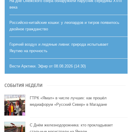
На дне Онежского озера обнаружили парусник середины XVIII
века
Российско-китайские кошки: у леопардов и тигров появилось
двойное гражданство
Горячий воздух и ледяные ливни: природа испытывает
Якутию на прочность
Вести Арктики. Эфир от 08.08.2026 (14:30)
СОБЫТИЯ НЕДЕЛИ
ГТРК «Ямал» в числе лучших: как прошёл
медиафорум «Русский Север» в Магадане
С Днём железнодорожника: кто прокладывает
стальные магистрали на Ямале