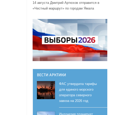
14 августа Дмитрий Артюхов отправится в
«Честный маршрут» по городам Ямала
ВЕСТИ АРКТИКИ
ФАС утвердила тарифы
для единого морского
оператора северного
завоза на 2026 год
Индонезия планирует