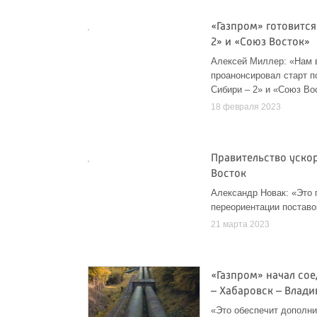
«Газпром» готовится
2» и «Союз Восток»
Алексей Миллер: «Нам в
проанонсировал старт п
Сибири – 2» и «Союз Во
18 февраля 2023
Правительство уско
Восток
Александр Новак: «Это 
переориентации поставо
21 марта 2023
«Газпром» начал со
– Хабаровск – Влади
«Это обеспечит дополни