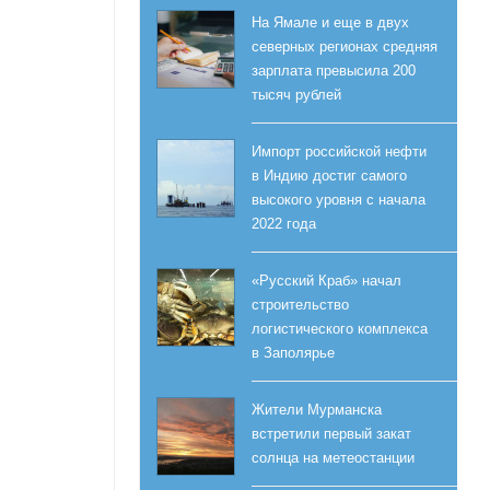
На Ямале и еще в двух
северных регионах средняя
зарплата превысила 200
тысяч рублей
Импорт российской нефти
в Индию достиг самого
высокого уровня с начала
2022 года
«Русский Краб» начал
строительство
логистического комплекса
в Заполярье
Жители Мурманска
встретили первый закат
солнца на метеостанции