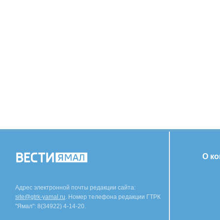
О к
Адрес электронной почты редакции сайта:
site@gtrk-yamal.ru
. Номер телефона редакции ГТРК
"Ямал": 8(34922) 4-14-20.