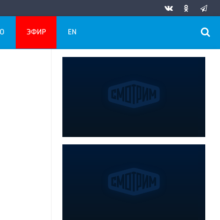
О
ЭФИР
EN