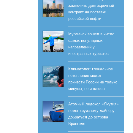
заключить долгосрочный
контракт на поставки
российской нефти
Мурманск вошел в число
самых популярных
направлений у
иностранных туристов
Климатолог: глобальное
потепление может
принести России не только
минусы, но и плюсы
Атомный ледокол «Якутия»
помог круизному лайнеру
добраться до острова
Врангеля