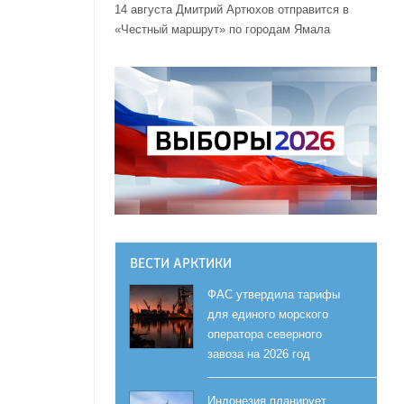
14 августа Дмитрий Артюхов отправится в
«Честный маршрут» по городам Ямала
ВЕСТИ АРКТИКИ
ФАС утвердила тарифы
для единого морского
оператора северного
завоза на 2026 год
Индонезия планирует