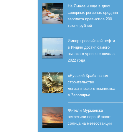
На Ямале и еще в двух
северных регионах средняя
зарплата превысила 200
тысяч рублей
Импорт российской нефти
в Индию достиг самого
высокого уровня с начала
2022 года
«Русский Краб» начал
строительство
логистического комплекса
в Заполярье
Жители Мурманска
встретили первый закат
солнца на метеостанции