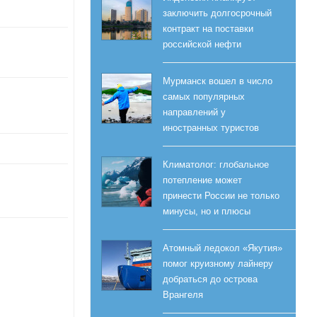
заключить долгосрочный
контракт на поставки
российской нефти
Мурманск вошел в число
самых популярных
направлений у
иностранных туристов
Климатолог: глобальное
потепление может
принести России не только
минусы, но и плюсы
Атомный ледокол «Якутия»
помог круизному лайнеру
добраться до острова
Врангеля