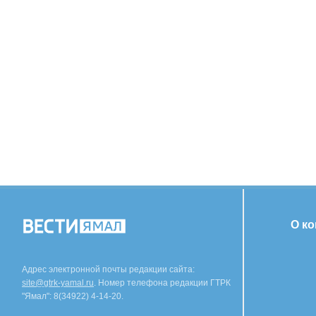
О к
Адрес электронной почты редакции сайта:
site@gtrk-yamal.ru
. Номер телефона редакции ГТРК
"Ямал": 8(34922) 4-14-20.