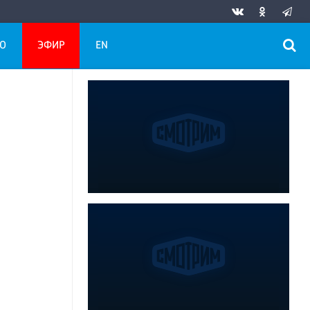
О
ЭФИР
EN