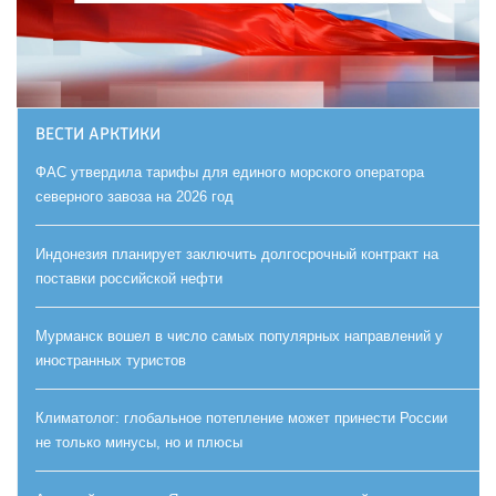
ВЕСТИ АРКТИКИ
ФАС утвердила тарифы для единого морского оператора
северного завоза на 2026 год
Индонезия планирует заключить долгосрочный контракт на
поставки российской нефти
Мурманск вошел в число самых популярных направлений у
иностранных туристов
Климатолог: глобальное потепление может принести России
не только минусы, но и плюсы