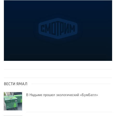
ВЕСТИ ЯМАЛ
В Надыме прошел экологический «БумБатл»