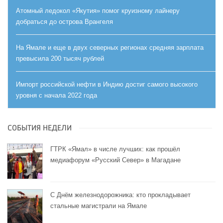
Атомный ледокол «Якутия» помог круизному лайнеру
добраться до острова Врангеля
На Ямале и еще в двух северных регионах средняя зарплата
превысила 200 тысяч рублей
Импорт российской нефти в Индию достиг самого высокого
уровня с начала 2022 года
СОБЫТИЯ НЕДЕЛИ
ГТРК «Ямал» в числе лучших: как прошёл
медиафорум «Русский Север» в Магадане
С Днём железнодорожника: кто прокладывает
стальные магистрали на Ямале