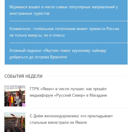
Мурманск вошел в число самых популярных направлений у
иностранных туристов
Климатолог: глобальное потепление может принести России
не только минусы, но и плюсы
Атомный ледокол «Якутия» помог круизному лайнеру
добраться до острова Врангеля
СОБЫТИЯ НЕДЕЛИ
ГТРК «Ямал» в числе лучших: как прошёл
медиафорум «Русский Север» в Магадане
С Днём железнодорожника: кто прокладывает
стальные магистрали на Ямале