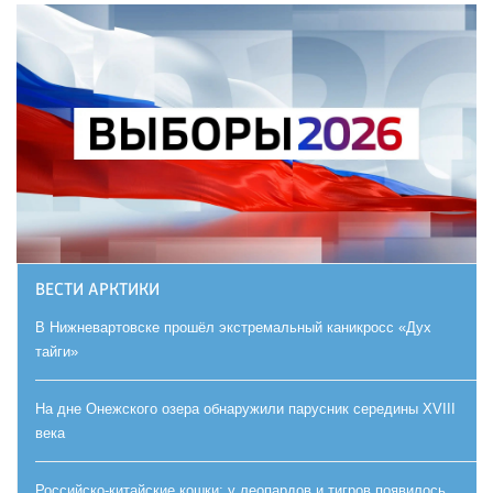
ВЕСТИ АРКТИКИ
В Нижневартовске прошёл экстремальный каникросс «Дух
тайги»
На дне Онежского озера обнаружили парусник середины XVIII
века
Российско-китайские кошки: у леопардов и тигров появилось