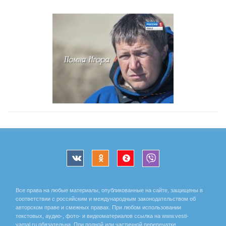
Все права на любые материалы, опубликованные на сайте, защищены в
соответствии с российским и международным законодательством об
авторском праве и смежных правах. При любом использовании
текстовых, аудио-, фото- и видеоматериалов ссылка на www.vesti-
yamal.ru обязательна. При полной или частичной перепечатке