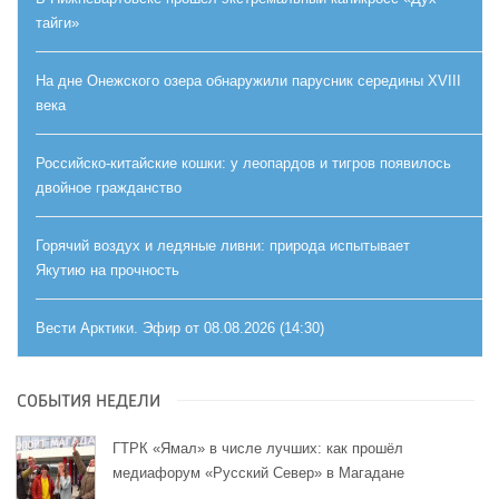
тайги»
На дне Онежского озера обнаружили парусник середины XVIII
века
Российско-китайские кошки: у леопардов и тигров появилось
двойное гражданство
Горячий воздух и ледяные ливни: природа испытывает
Якутию на прочность
Вести Арктики. Эфир от 08.08.2026 (14:30)
СОБЫТИЯ НЕДЕЛИ
ГТРК «Ямал» в числе лучших: как прошёл
медиафорум «Русский Север» в Магадане