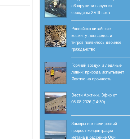
обнаружили парусник
середины XVIII века
Российско-китайские
кошки: у леопардов и
тигров появилось двойное
гражданство
Горячий воздух и ледяные
ливни: природа испытывает
Якутию на прочность
Вести Арктики. Эфир от
08.08.2026 (14:30)
Замеры выявили резкий
прирост концентрации
метана в бассейне Оби