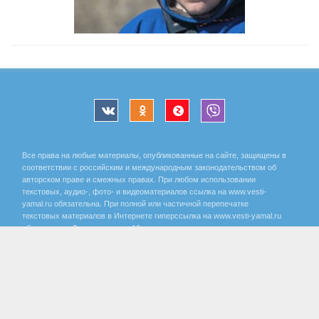
Все права на любые материалы, опубликованные на сайте, защищены в
соответствии с российским и международным законодательством об
авторском праве и смежных правах. При любом использовании
текстовых, аудио-, фото- и видеоматериалов ссылка на www.vesti-
yamal.ru обязательна. При полной или частичной перепечатке
текстовых материалов в Интернете гиперссылка на www.vesti-yamal.ru
обязательна. Для лиц старше 16 лет.
Государственный интернет-канал «Россия» 2001 - 2026.
16+
Свидетельство о регистрации СМИ Эл № ФС 77-59166 от 22
августа 2014 года, выдано Федеральной службой по надзору за
соблюдением законодательства в сфере массовых
коммуникаций и охране культурного наследия.
Учредитель – Федеральное государственное унитарное предприятие