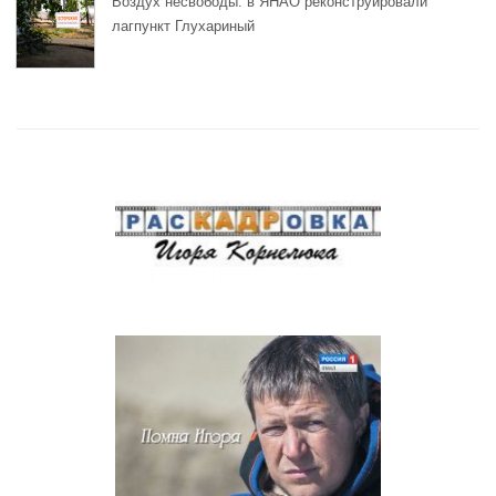
Воздух несвободы: в ЯНАО реконструировали
лагпункт Глухариный