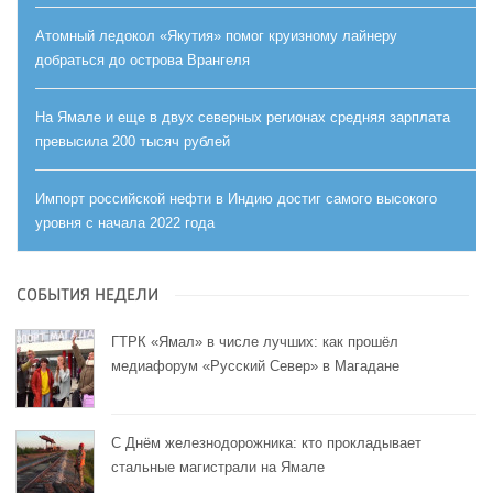
Атомный ледокол «Якутия» помог круизному лайнеру
добраться до острова Врангеля
На Ямале и еще в двух северных регионах средняя зарплата
превысила 200 тысяч рублей
Импорт российской нефти в Индию достиг самого высокого
уровня с начала 2022 года
СОБЫТИЯ НЕДЕЛИ
ГТРК «Ямал» в числе лучших: как прошёл
медиафорум «Русский Север» в Магадане
С Днём железнодорожника: кто прокладывает
стальные магистрали на Ямале