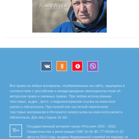
Все права на любые материалы, опубликованные на сайте, защищены в
соответствии с российским и международным законодательством об
авторском праве и смежных правах. При любом использовании
текстовых, аудио-, фото- и видеоматериалов ссылка на www.vesti-
yamal.ru обязательна. При полной или частичной перепечатке
текстовых материалов в Интернете гиперссылка на www.vesti-yamal.ru
обязательна. Для лиц старше 16 лет.
Государственный интернет-канал «Россия» 2001 - 2026.
16+
Свидетельство о регистрации СМИ Эл № ФС 77-59166 от 22
августа 2014 года, выдано Федеральной службой по надзору за