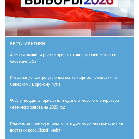
ВЕСТИ АРКТИКИ
Замеры выявили резкий прирост концентрации метана в
бассейне Оби
Китай запускает регулярные контейнерные перевозки по
Северному морскому пути
ФАС утвердила тарифы для единого морского оператора
северного завоза на 2026 год
Индонезия планирует заключить долгосрочный контракт на
поставки российской нефти