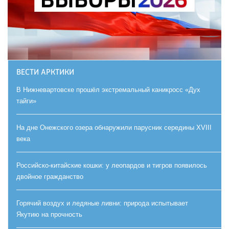
ВЕСТИ АРКТИКИ
В Нижневартовске прошёл экстремальный каникросс «Дух
тайги»
На дне Онежского озера обнаружили парусник середины XVIII
века
Российско-китайские кошки: у леопардов и тигров появилось
двойное гражданство
Горячий воздух и ледяные ливни: природа испытывает
Якутию на прочность