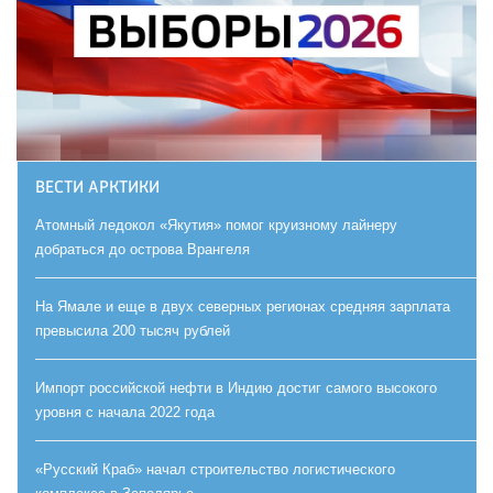
ВЕСТИ АРКТИКИ
Атомный ледокол «Якутия» помог круизному лайнеру
добраться до острова Врангеля
На Ямале и еще в двух северных регионах средняя зарплата
превысила 200 тысяч рублей
Импорт российской нефти в Индию достиг самого высокого
уровня с начала 2022 года
«Русский Краб» начал строительство логистического