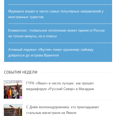
Мурманск вошел в число самых популярных направлений у
иностранных туристов
Климатолог: глобальное потепление может принести России
не только минусы, но и плюсы
Атомный ледокол «Якутия» помог круизному лайнеру
добраться до острова Врангеля
СОБЫТИЯ НЕДЕЛИ
ГТРК «Ямал» в числе лучших: как прошёл
медиафорум «Русский Север» в Магадане
С Днём железнодорожника: кто прокладывает
стальные магистрали на Ямале