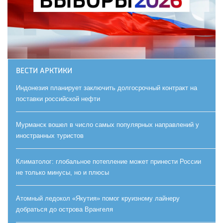
ВЕСТИ АРКТИКИ
Индонезия планирует заключить долгосрочный контракт на
поставки российской нефти
Мурманск вошел в число самых популярных направлений у
иностранных туристов
Климатолог: глобальное потепление может принести России
не только минусы, но и плюсы
Атомный ледокол «Якутия» помог круизному лайнеру
добраться до острова Врангеля