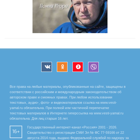
Все права на любые материалы, опубликованные на сайте, защищены в
соответствии с российским и международным законодательством об
авторском праве и смежных правах. При любом использовании
текстовых, аудио-, фото- и видеоматериалов ссылка на www.vesti-
yamal.ru обязательна. При полной или частичной перепечатке
текстовых материалов в Интернете гиперссылка на www.vesti-yamal.ru
обязательна. Для лиц старше 16 лет.
Государственный интернет-канал «Россия» 2001 - 2026.
16+
Свидетельство о регистрации СМИ Эл № ФС 77-59166 от 22
августа 2014 года, выдано Федеральной службой по надзору за