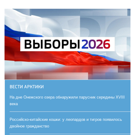
ВЕСТИ АРКТИКИ
На дне Онежского озера обнаружили парусник середины XVIII
века
Российско-китайские кошки: у леопардов и тигров появилось
двойное гражданство