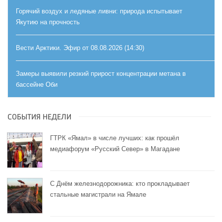
Горячий воздух и ледяные ливни: природа испытывает
Якутию на прочность
Вести Арктики. Эфир от 08.08.2026 (14:30)
Замеры выявили резкий прирост концентрации метана в
бассейне Оби
СОБЫТИЯ НЕДЕЛИ
ГТРК «Ямал» в числе лучших: как прошёл
медиафорум «Русский Север» в Магадане
С Днём железнодорожника: кто прокладывает
стальные магистрали на Ямале