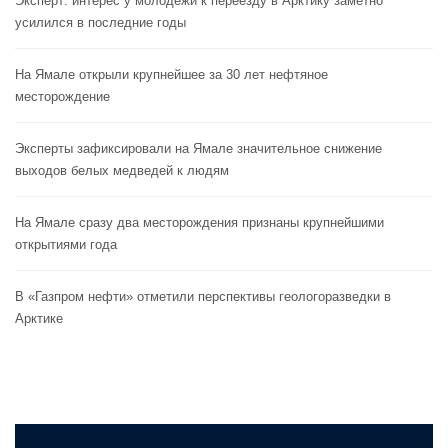
Эксперт: интерес у молодежи к переезду в Арктику заметно
усилился в последние годы
На Ямале открыли крупнейшее за 30 лет нефтяное
месторождение
Эксперты зафиксировали на Ямале значительное снижение
выходов белых медведей к людям
На Ямале сразу два месторождения признаны крупнейшими
открытиями года
В «Газпром нефти» отметили перспективы геологоразведки в
Арктике