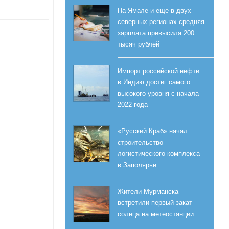
На Ямале и еще в двух
северных регионах средняя
зарплата превысила 200
тысяч рублей
Импорт российской нефти
в Индию достиг самого
высокого уровня с начала
2022 года
«Русский Краб» начал
строительство
логистического комплекса
в Заполярье
Жители Мурманска
встретили первый закат
солнца на метеостанции