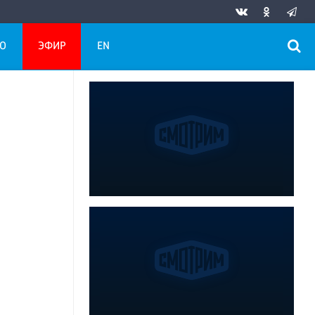
О
ЭФИР
EN