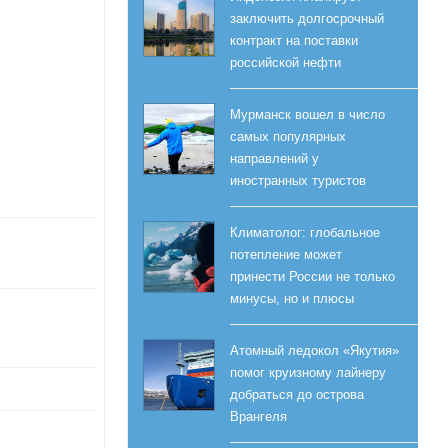
заключить долгосрочный
контракт на поставки
российской нефти
Мурманск вошел в число
самых популярных
направлений у
иностранных туристов
Климатолог: глобальное
потепление может
принести России не только
минусы, но и плюсы
Атомный ледокол «Якутия»
помог круизному лайнеру
добраться до острова
Врангеля