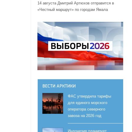
14 августа Дмитрий Артюхов отправится в
«Честный маршрут» по городам Ямала
ВЕСТИ АРКТИКИ
ФАС утвердила тарифы
для единого морского
оператора северного
завоза на 2026 год
Индонезия планирует