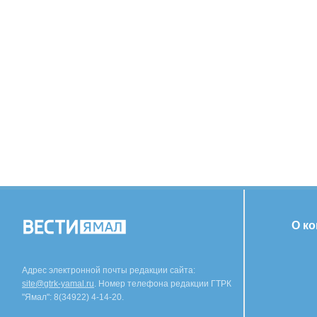
О к
Адрес электронной почты редакции сайта:
site@gtrk-yamal.ru
. Номер телефона редакции ГТРК
"Ямал": 8(34922) 4-14-20.