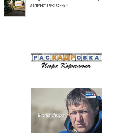
лагпункт Глухариный