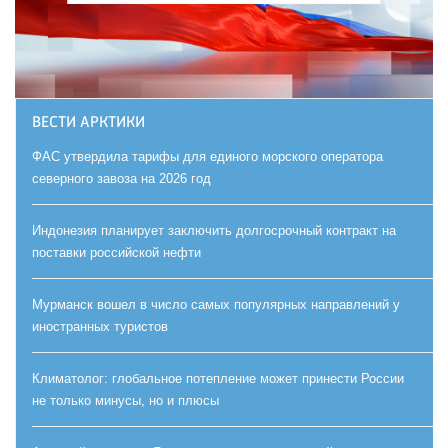
ВЕСТИ АРКТИКИ
ФАС утвердила тарифы для единого морского оператора
северного завоза на 2026 год
Индонезия планирует заключить долгосрочный контракт на
поставки российской нефти
Мурманск вошел в число самых популярных направлений у
иностранных туристов
Климатолог: глобальное потепление может принести России
не только минусы, но и плюсы