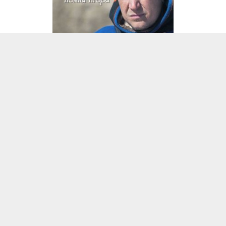
Все права на любые материалы, опубликованные на сайте, защищены в
соответствии с российским и международным законодательством об
авторском праве и смежных правах. При любом использовании
текстовых, аудио-, фото- и видеоматериалов ссылка на www.vesti-
yamal.ru обязательна. При полной или частичной перепечатке
текстовых материалов в Интернете гиперссылка на www.vesti-yamal.ru
обязательна. Для лиц старше 16 лет.
Государственный интернет-канал «Россия» 2001 - 2026.
16+
Свидетельство о регистрации СМИ Эл № ФС 77-59166 от 22
августа 2014 года, выдано Федеральной службой по надзору за
соблюдением законодательства в сфере массовых