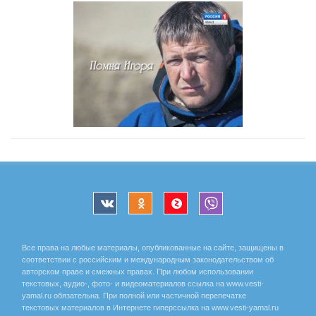
Все права на любые материалы, опубликованные на сайте, защищены в
соответствии с российским и международным законодательством об
авторском праве и смежных правах. При любом использовании
текстовых, аудио-, фото- и видеоматериалов ссылка на www.vesti-
yamal.ru обязательна. При полной или частичной перепечатке
текстовых материалов в Интернете гиперссылка на www.vesti-yamal.ru