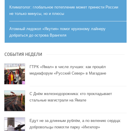
Климатолог: глобальное потепление может принести России
не только минусы, но и плюсы
Атомный ледокол «Якутия» помог круизному лайнеру
добраться до острова Врангеля
СОБЫТИЯ НЕДЕЛИ
ГТРК «Ямал» в числе лучших: как прошёл
медиафорум «Русский Север» в Магадане
С Днём железнодорожника: кто прокладывает
стальные магистрали на Ямале
Едут не за длинным рублём, а по велению сердца:
добровольцы помогли парку «Ингилор»