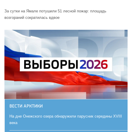
За сутки на Ямале потушили 51 лесной пожар: площадь
возгораний сократилась вдвое
ВЕСТИ АРКТИКИ
На дне Онежского озера обнаружили парусник середины XVIII
века