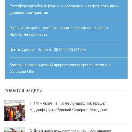
Российско-китайские кошки: у леопардов и тигров появилось
двойное гражданство
Горячий воздух и ледяные ливни: природа испытывает
Якутию на прочность
Вести Арктики. Эфир от 08.08.2026 (14:30)
Замеры выявили резкий прирост концентрации метана в
бассейне Оби
СОБЫТИЯ НЕДЕЛИ
ГТРК «Ямал» в числе лучших: как прошёл
медиафорум «Русский Север» в Магадане
С Днём железнодорожника: кто прокладывает