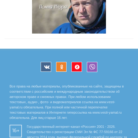
Все права на любые материалы, опубликованные на сайте, защищены в
соответствии с российским и международным законодательством об
авторском праве и смежных правах. При любом использовании
текстовых, аудио-, фото- и видеоматериалов ссылка на www.vesti-
yamal.ru обязательна. При полной или частичной перепечатке
текстовых материалов в Интернете гиперссылка на www.vesti-yamal.ru
обязательна. Для лиц старше 16 лет.
Государственный интернет-канал «Россия» 2001 - 2026.
16+
Свидетельство о регистрации СМИ Эл № ФС 77-59166 от 22
августа 2014 года, выдано Федеральной службой по надзору за