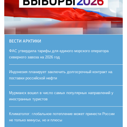
ВЕСТИ АРКТИКИ
ФАС утвердила тарифы для единого морского оператора
северного завоза на 2026 год
Индонезия планирует заключить долгосрочный контракт на
поставки российской нефти
Мурманск вошел в число самых популярных направлений у
иностранных туристов
Климатолог: глобальное потепление может принести России
не только минусы, но и плюсы