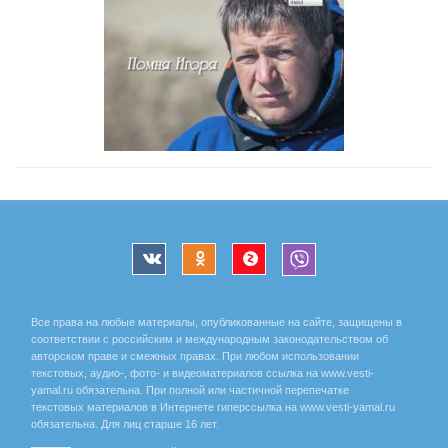
Все права на любые материалы, опубликованные на сайте, защищены в
соответствии с российским и международным законодательством об
авторском праве и смежных правах. При любом использовании
текстовых, аудио-, фото- и видеоматериалов ссылка на www.vesti-
yamal.ru обязательна. При полной или частичной перепечатке
текстовых материалов в Интернете гиперссылка на www.vesti-yamal.ru
обязательна. Для лиц старше 16 лет.