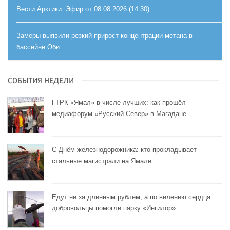
Вести Арктики. Эфир от 08.08.2026 (14:30)
Замеры выявили резкий прирост концентрации метана в
бассейне Оби
СОБЫТИЯ НЕДЕЛИ
ГТРК «Ямал» в числе лучших: как прошёл
медиафорум «Русский Север» в Магадане
С Днём железнодорожника: кто прокладывает
стальные магистрали на Ямале
Едут не за длинным рублём, а по велению сердца:
добровольцы помогли парку «Ингилор»