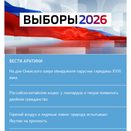
ВЕСТИ АРКТИКИ
На дне Онежского озера обнаружили парусник середины XVIII
века
Российско-китайские кошки: у леопардов и тигров появилось
двойное гражданство
Горячий воздух и ледяные ливни: природа испытывает
Якутию на прочность