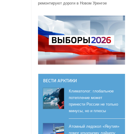
ремонтируют дороги в Новом Уренгое
ВЕСТИ АРКТИКИ
Климатолог: глобальное
потепление может
принести России не только
минусы, но и плюсы
Атомный ледокол «Якутия»
помог круизному лайнеру