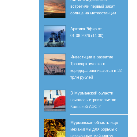
встретили первый закат
солнца на метеостанции
Арктика Эфир от
01.08.2026 (14:30)
Инвестиции в развитие
Трансарктического
коридора оцениваются в 32
трлн рублей
В Мурманской области
началось строительство
Кольской АЭС-2
Мурманская область ищет
механизмы для борьбы с
незаконным майнингом