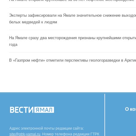
Эксперты зафиксировали на Ямале значительное снижение выходо
белых медведей к людям
На Ямале сразу два месторождения признаны крупнейшими открыт
года
В «Газпром нефти» отметили перспективы геологоразведки в Аркти
О к
Адрес электронной почты редакции сайта:
site@gtrk-yamal.ru
. Номер телефона редакции ГТРК