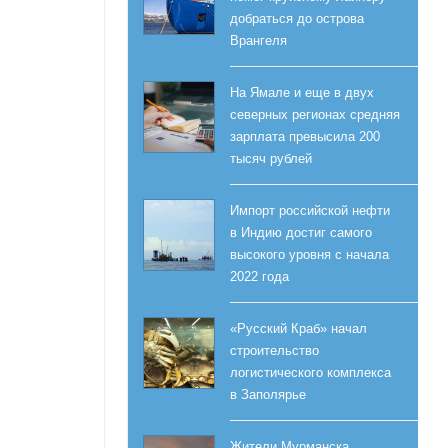
добраться до острова
Врангеля
На Ямале и еще в двух
северных регионах средняя
зарплата превысила 200
тысяч рублей
Импорт российской нефти
в Индию достиг самого
высокого уровня с начала
2022 года
«Русский Краб» начал
строительство
логистического комплекса
в Заполярье
Жители Мурманска