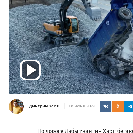
Воспроизв
видео
Дмитрий Усов
18 июня 2024
По дороге Лабытнанги- Харп бегаю