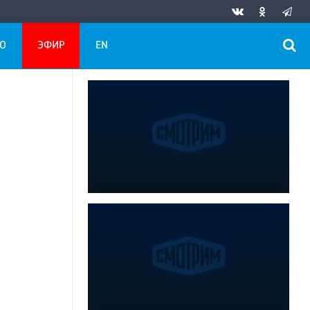
О
ЭФИР
EN