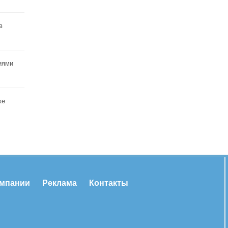
в
иями
ке
омпании
Реклама
Контакты