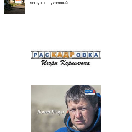
лагпункт Глухариный