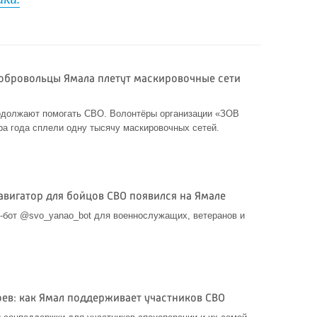
добровольцы Ямала плетут маскировочные сети
должают помогать СВО. Волонтёры организации «ЗОВ
ора года сплели одну тысячу маскировочных сетей.
игатор для бойцов СВО появился на Ямале
-бот @svo_yanao_bot для военнослужащих, ветеранов и
оев: как Ямал поддерживает участников СВО