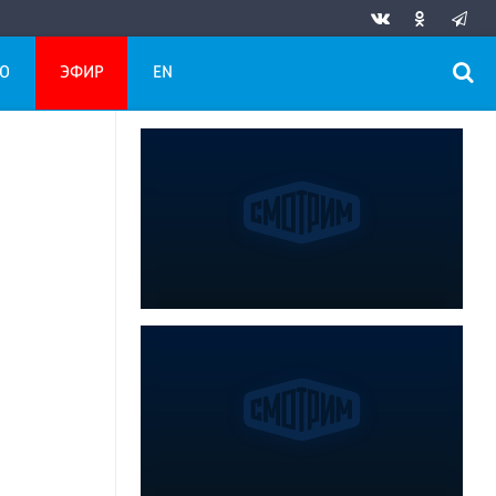
О
ЭФИР
EN