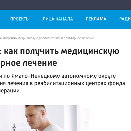
ПРОЕКТЫ
ЛИЦА КАНАЛА
РЕКЛАМА
РАДИ
ак получить медицинскую реабилитацию и санаторное лечение
: как получить медицинскую
орное лечение
и по Ямало-Ненецкому автономному округу
я лечения в реабилитационных центрах фонда
перации.