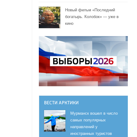
Новый фильм «Последний
богатырь. Колобок» — уже в
кино
ВЕСТИ АРКТИКИ
Мурманск вошел в число
самых популярных
направлений у
иностранных туристов