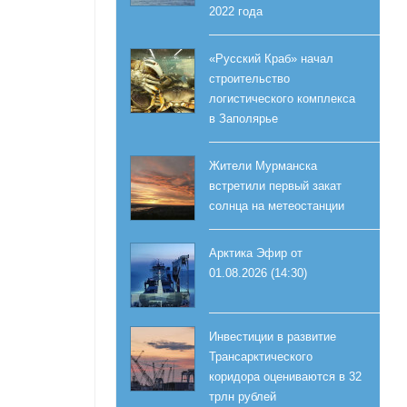
2022 года
«Русский Краб» начал
строительство
логистического комплекса
в Заполярье
Жители Мурманска
встретили первый закат
солнца на метеостанции
Арктика Эфир от
01.08.2026 (14:30)
Инвестиции в развитие
Трансарктического
коридора оцениваются в 32
трлн рублей