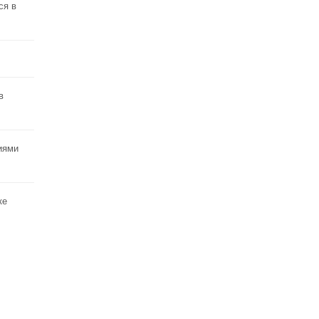
ся в
в
иями
ке