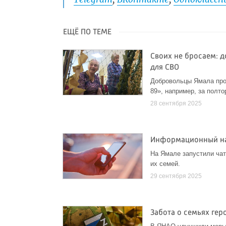
ЕЩЁ ПО ТЕМЕ
Своих не бросаем: 
для СВО
Добровольцы Ямала про
89», например, за полт
28 сентября 2025
Информационный нав
На Ямале запустили чат
их семей.
29 сентября 2025
Забота о семьях гер