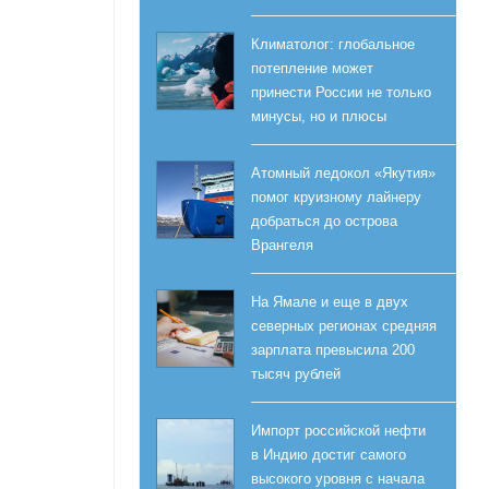
Климатолог: глобальное
потепление может
принести России не только
минусы, но и плюсы
Атомный ледокол «Якутия»
помог круизному лайнеру
добраться до острова
Врангеля
На Ямале и еще в двух
северных регионах средняя
зарплата превысила 200
тысяч рублей
Импорт российской нефти
в Индию достиг самого
высокого уровня с начала