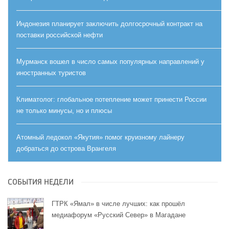
Индонезия планирует заключить долгосрочный контракт на
поставки российской нефти
Мурманск вошел в число самых популярных направлений у
иностранных туристов
Климатолог: глобальное потепление может принести России
не только минусы, но и плюсы
Атомный ледокол «Якутия» помог круизному лайнеру
добраться до острова Врангеля
СОБЫТИЯ НЕДЕЛИ
ГТРК «Ямал» в числе лучших: как прошёл
медиафорум «Русский Север» в Магадане