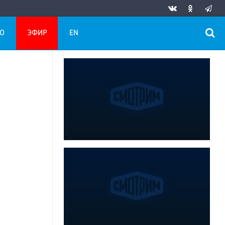
О
ЭФИР
EN