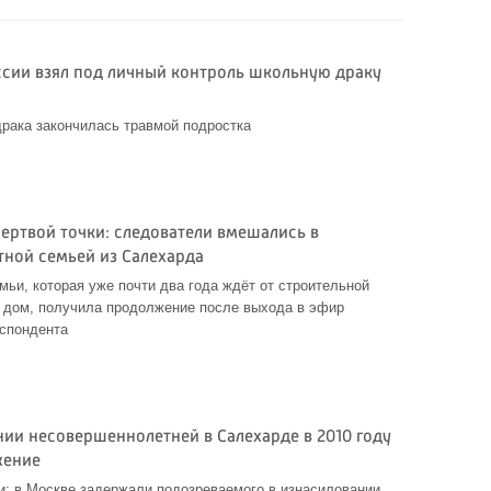
ссии взял под личный контроль школьную драку
рака закончилась травмой подростка
ертвой точки: следователи вмешались в
тной семьей из Салехарда
мьи, которая уже почти два года ждёт от строительной
й дом, получила продолжение после выхода в эфир
еспондента
нии несовершеннолетней в Салехарде в 2010 году
жение
и: в Москве задержали подозреваемого в изнасиловании