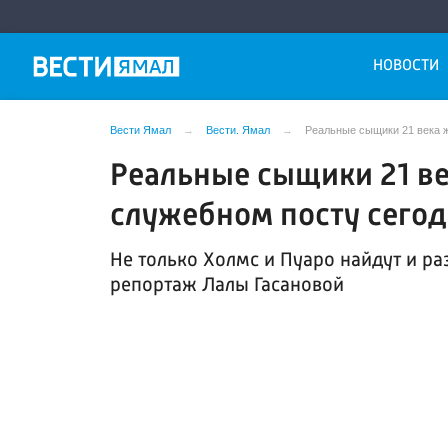
НОВОСТИ
Вести Ямал
Вести. Ямал
Реальные сыщики 21 века ж
Реальные сыщики 21 ве
служебном посту сего
Не только Холмс и Пуаро найдут и раз
репортаж Лалы Гасановой