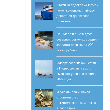
Атомный ледокол «Якутия»
помог круизному лайнеру
добраться до острова
Врангеля
На Ямале и еще в двух
северных регионах средняя
зарплата превысила 200
тысяч рублей
Импорт российской нефти
в Индию достиг самого
высокого уровня с начала
2022 года
«Русский Краб» начал
строительство
логистического комплекса
в Заполярье