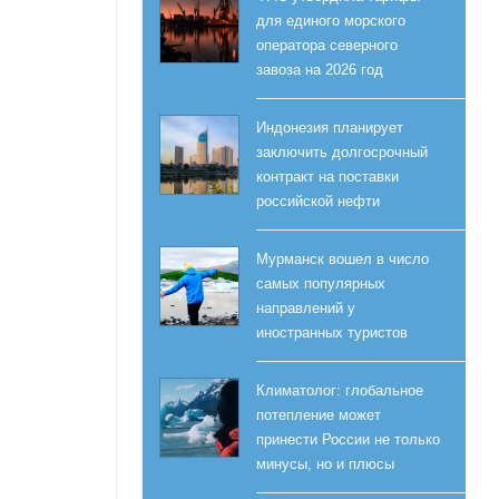
для единого морского
оператора северного
завоза на 2026 год
Индонезия планирует
заключить долгосрочный
контракт на поставки
российской нефти
Мурманск вошел в число
самых популярных
направлений у
иностранных туристов
Климатолог: глобальное
потепление может
принести России не только
минусы, но и плюсы