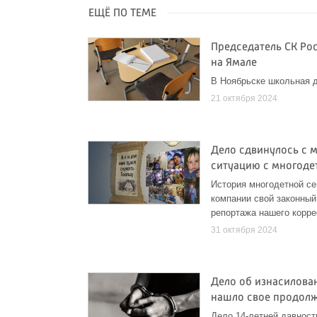
ЕЩЁ ПО ТЕМЕ
Председатель СК Ро
на Ямале
В Ноябрьске школьная д
21 октября 2024
Дело сдвинулось с м
ситуацию с многоде
История многодетной се
компании свой законны
репортажа нашего корр
31 октября 2024
Дело об изнасилова
нашло свое продол
Дело 14-летней давност