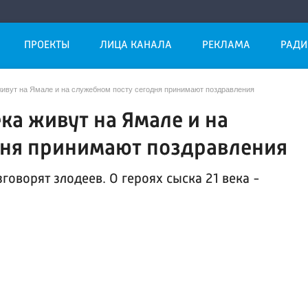
ПРОЕКТЫ
ЛИЦА КАНАЛА
РЕКЛАМА
РАДИ
ивут на Ямале и на служебном посту сегодня принимают поздравления
ка живут на Ямале и на
дня принимают поздравления
говорят злодеев. О героях сыска 21 века -