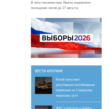
В пяти лесничествах Ямала ограничили
посещение лесов до 27 августа
ВЕСТИ АРКТИКИ
Китай запускает
регулярные контейнерные
перевозки по Северному
морскому пути
ФАС утвердила тарифы