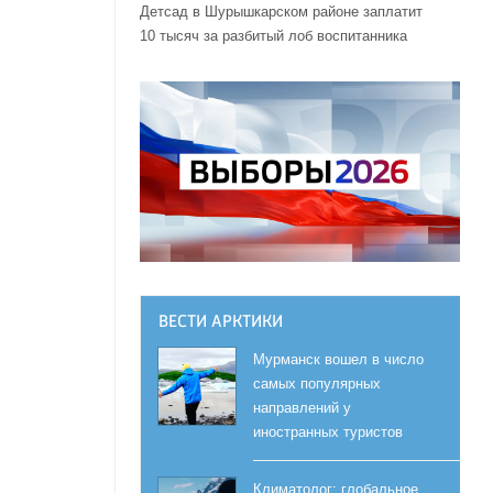
Детсад в Шурышкарском районе заплатит
10 тысяч за разбитый лоб воспитанника
ВЕСТИ АРКТИКИ
Мурманск вошел в число
самых популярных
направлений у
иностранных туристов
Климатолог: глобальное