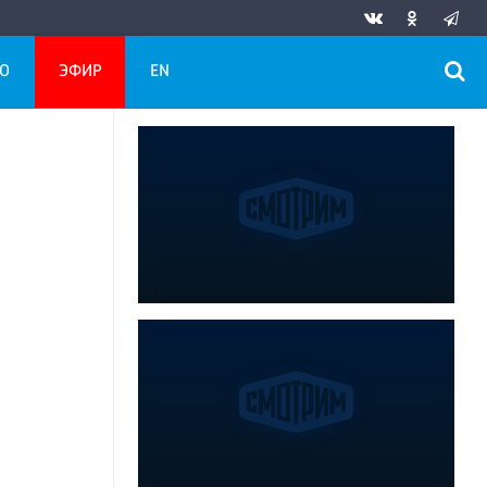
О
ЭФИР
EN