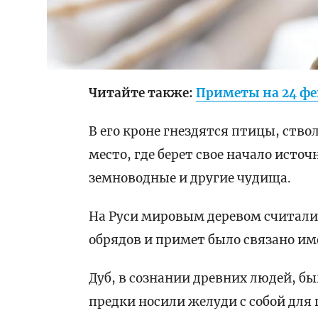
Читайте также:
Приметы на 24 фев
В его кроне гнездятся птицы, ство
место, где берет свое начало исто
земноводные и другие чудища.
На Руси мировым деревом считалис
обрядов и примет было связано им
Дуб, в сознании древних людей, б
предки носили желуди с собой для