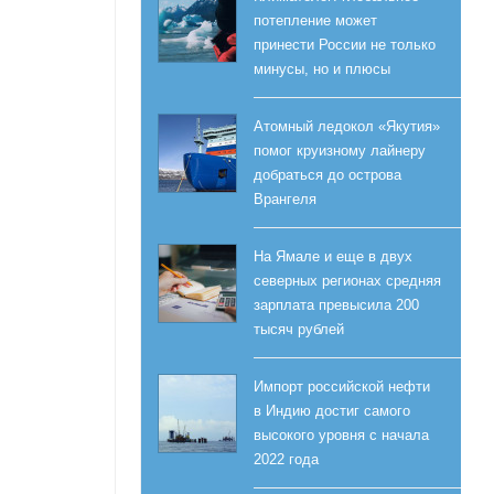
потепление может
принести России не только
минусы, но и плюсы
Атомный ледокол «Якутия»
помог круизному лайнеру
добраться до острова
Врангеля
На Ямале и еще в двух
северных регионах средняя
зарплата превысила 200
тысяч рублей
Импорт российской нефти
в Индию достиг самого
высокого уровня с начала
2022 года