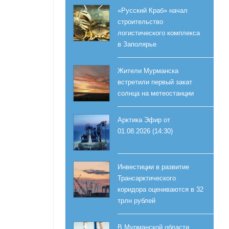
«Русский Краб» начал
строительство
логистического комплекса
в Заполярье
Жители Мурманска
встретили первый закат
солнца на метеостанции
Арктика Эфир от
01.08.2026 (14:30)
Инвестиции в развитие
Трансарктического
коридора оцениваются в 32
трлн рублей
В Мурманской области