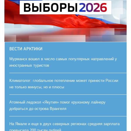
ВЕСТИ АРКТИКИ
Мурманск вошел в число самых популярных направлений у
иностранных туристов
Климатолог: глобальное потепление может принести России
не только минусы, но и плюсы
Атомный ледокол «Якутия» помог круизному лайнеру
добраться до острова Врангеля
На Ямале и еще в двух северных регионах средняя зарплата
превысила 200 тысяч рублей