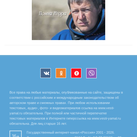
Все права на любые материалы, опубликованные на сайте, защищены в
соответствии с российским и международным законодательством об
авторском праве и смежных правах. При любом использовании
текстовых, аудио-, фото- и видеоматериалов ссылка на www.vesti-
yamal.ru обязательна. При полной или частичной перепечатке
текстовых материалов в Интернете гиперссылка на www.vesti-yamal.ru
обязательна. Для лиц старше 16 лет.
Государственный интернет-канал «Россия» 2001 - 2026.
16+