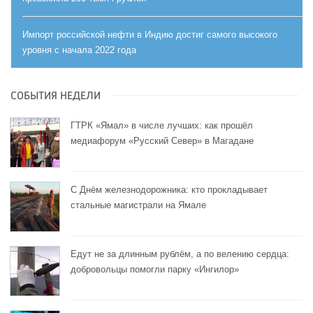
Импорт российской нефти в Индию достиг самого высокого
уровня с начала 2022 года
СОБЫТИЯ НЕДЕЛИ
ГТРК «Ямал» в числе лучших: как прошёл
медиафорум «Русский Север» в Магадане
С Днём железнодорожника: кто прокладывает
стальные магистрали на Ямале
Едут не за длинным рублём, а по велению сердца:
добровольцы помогли парку «Ингилор»