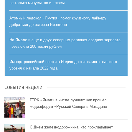
не только минусы, но и плюсы
Атомный ледокол «Якутия» помог круизному лайнеру
добраться до острова Врангеля
На Ямале и еще в двух северных регионах средняя зарплата
превысила 200 тысяч рублей
Импорт российской нефти в Индию достиг самого высокого
уровня с начала 2022 года
СОБЫТИЯ НЕДЕЛИ
ГТРК «Ямал» в числе лучших: как прошёл
медиафорум «Русский Север» в Магадане
С Днём железнодорожника: кто прокладывает