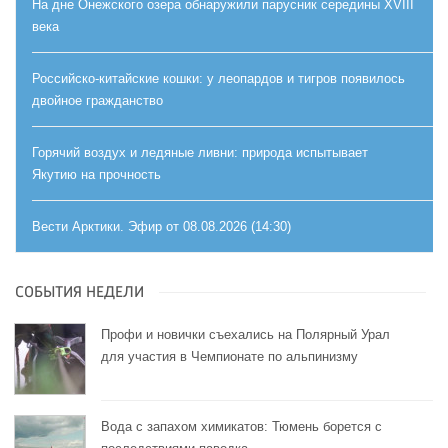
На дне Онежского озера обнаружили парусник середины XVIII
века
Российско-китайские кошки: у леопардов и тигров появилось
двойное гражданство
Горячий воздух и ледяные ливни: природа испытывает
Якутию на прочность
Вести Арктики. Эфир от 08.08.2026 (14:30)
СОБЫТИЯ НЕДЕЛИ
Профи и новички съехались на Полярный Урал
для участия в Чемпионате по альпинизму
Вода с запахом химикатов: Тюмень борется с