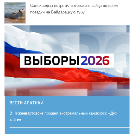
Салехардцы встретили морского зайца во время
поездки на Байдарацкую губу
ВЕСТИ АРКТИКИ
В Нижневартовске прошёл экстремальный каникросс «Дух
тайги»