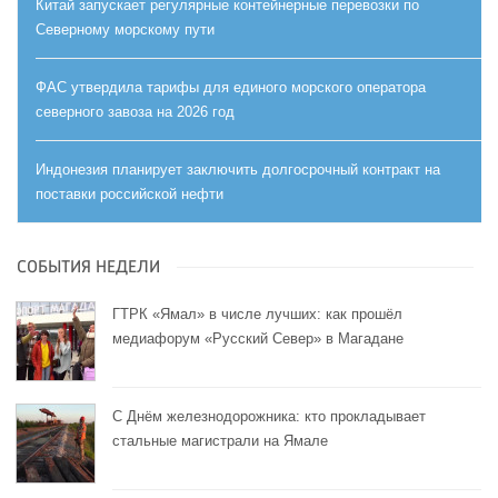
Китай запускает регулярные контейнерные перевозки по
Северному морскому пути
ФАС утвердила тарифы для единого морского оператора
северного завоза на 2026 год
Индонезия планирует заключить долгосрочный контракт на
поставки российской нефти
СОБЫТИЯ НЕДЕЛИ
ГТРК «Ямал» в числе лучших: как прошёл
медиафорум «Русский Север» в Магадане
С Днём железнодорожника: кто прокладывает
стальные магистрали на Ямале