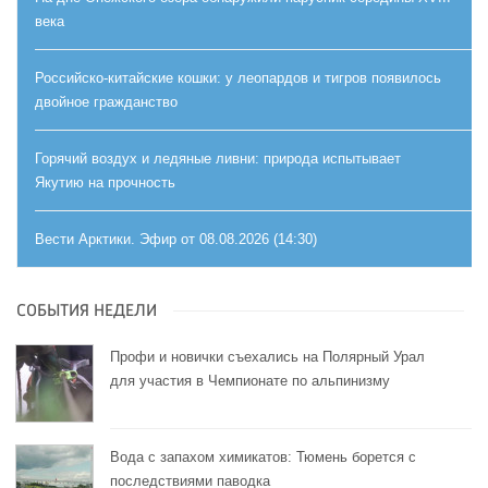
века
Российско-китайские кошки: у леопардов и тигров появилось
двойное гражданство
Горячий воздух и ледяные ливни: природа испытывает
Якутию на прочность
Вести Арктики. Эфир от 08.08.2026 (14:30)
СОБЫТИЯ НЕДЕЛИ
Профи и новички съехались на Полярный Урал
для участия в Чемпионате по альпинизму
Вода с запахом химикатов: Тюмень борется с
последствиями паводка