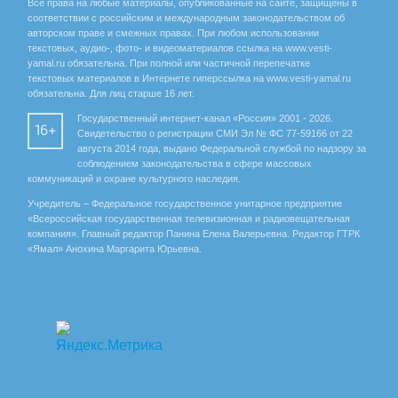
Все права на любые материалы, опубликованные на сайте, защищены в
соответствии с российским и международным законодательством об
авторском праве и смежных правах. При любом использовании
текстовых, аудио-, фото- и видеоматериалов ссылка на www.vesti-
yamal.ru обязательна. При полной или частичной перепечатке
текстовых материалов в Интернете гиперссылка на www.vesti-yamal.ru
обязательна. Для лиц старше 16 лет.
Государственный интернет-канал «Россия» 2001 - 2026.
16+
Свидетельство о регистрации СМИ Эл № ФС 77-59166 от 22
августа 2014 года, выдано Федеральной службой по надзору за
соблюдением законодательства в сфере массовых
коммуникаций и охране культурного наследия.
Учредитель – Федеральное государственное унитарное предприятие
«Всероссийская государственная телевизионная и радиовещательная
компания». Главный редактор Панина Елена Валерьевна. Редактор ГТРК
«Ямал» Анохина Маргарита Юрьевна.